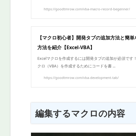
https://goodtmrow.com/vba-macro-record-begenner/
【マクロ初心者】開発タブの追加方法と簡単
方法を紹介【Excel-VBA】
Excelマクロを作成するには開発タブの追加が必須です！ E
クロ（VBA）を作成するためにコードを書 ...
https://goodtmrow.com/vba-development-tab/
編集するマクロの内容