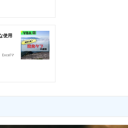
な使用
xcelマ